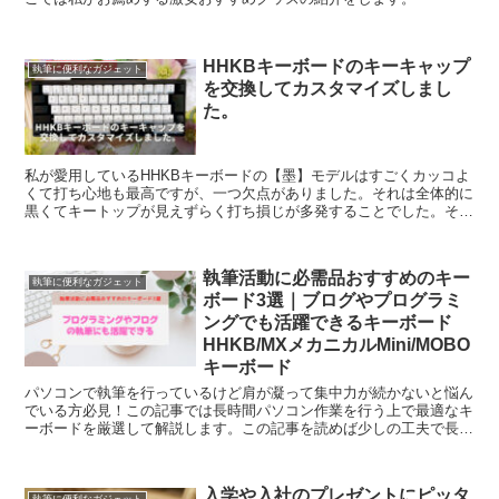
HHKBキーボードのキーキャップ
執筆に便利なガジェット
を交換してカスタマイズしまし
た。
私が愛用しているHHKBキーボードの【墨】モデルはすごくカッコよ
くて打ち心地も最高ですが、一つ欠点がありました。それは全体的に
黒くてキートップが見えずらく打ち損じが多発することでした。そこ
で打ち損じを防止すべくキートップを同じモデルの【雪】モデルのキ
ートップと交換しました。
執筆活動に必需品おすすめのキー
執筆に便利なガジェット
ボード3選｜ブログやプログラミ
ングでも活躍できるキーボード
HHKB/MXメカニカルMini/MOBO
キーボード
パソコンで執筆を行っているけど肩が凝って集中力が続かないと悩ん
でいる方必見！この記事では長時間パソコン作業を行う上で最適なキ
ーボードを厳選して解説します。この記事を読めば少しの工夫で長時
間、集中して作業を行うことができます。
入学や入社のプレゼントにピッタ
執筆に便利なガジェット