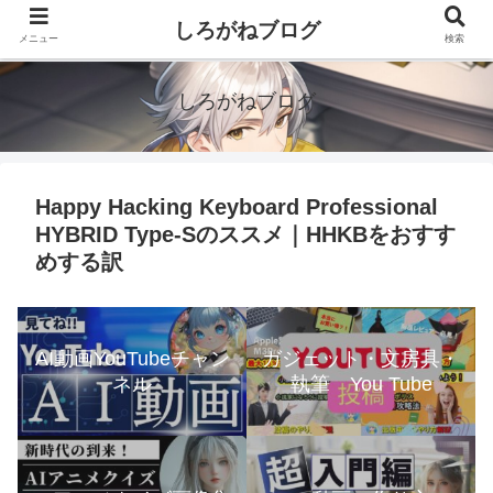
google.com, pub-5997928619777692, DIRECT,
しろがねブログ
メニュー
検索
f08c47fec0942fa0
しろがねブログ
Happy Hacking Keyboard Professional
HYBRID Type-Sのススメ｜HHKBをおすす
めする訳
AI動画YouTubeチャン
ガジェット・文房具・
ネル
執筆 You Tube