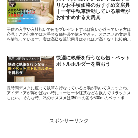
リなお手頃価格のおすすめ文房具
｜一年中執筆活動している筆者が
おすすめする文房具
子供の入学や入社祝いで何をプレゼントすれば良いか迷っている方は
必見！この記事ではお手頃な価格帯で購入できる、オススメの文房具
を解説しています。実は高級な筆記用具はそれほど高くなく比較的リ
ーズナブルな価格で購入できます。この記事を読めば3,000円程度か
ら購入できる質の良くて書き味が最高なボールペンとシャーペンがわ
かります。
快適に執筆を行うなら缶・ペット
執筆に便利なガジェット
ボトルホルダーを買おう
長時間デスクに座って執筆を行なっていると喉が渇いてきますよね。
アイディアが浮かばない時にコーヒーや紅茶などを飲んでリラックス
したい。そんな時、私のオススメは350mlの缶や500mlのペットボト
ルが入るホルダーが便利です。
スポンサーリンク