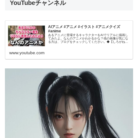
YouTubeチャンネル
AIアニメ #アニメ #イラスト #アニメクイズ
#anime
あるアニメに登場するキャラクターをAIでリアルに描画し
てみたよ。なんのアニメかわかるかな？他の画像が気にな
る方は、ブログをチェックしてください。◆【しろがねブ
ログ】◆
www.youtube.com