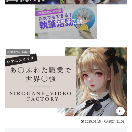
小説執筆活動
AI動画YouTube
2025.01.15
2024.11.02