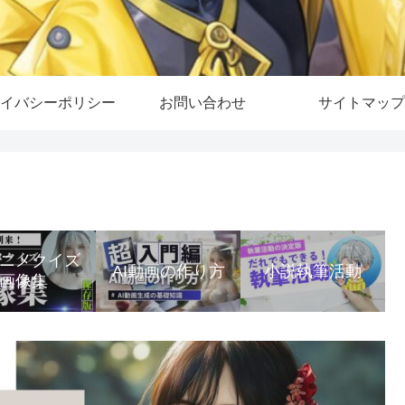
イバシーポリシー
お問い合わせ
サイトマップ
アニメクイズ
AI動画の作り方
小説執筆活動
画像集