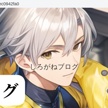
ec0942fa0
しろがねブログ