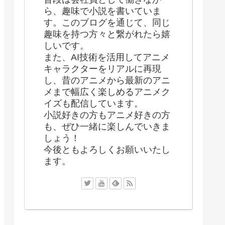
ら、趣味で小説を書いていま
す。このブログを通じて、同じ
趣味を持つ方々と繋がれたら嬉
しいです。
また、AI技術を活用してアニメ
キャラクターをリアルに再現
し、昔のアニメから最新のアニ
メまで幅広く楽しめるアニメク
イズも配信しています。
小説好きの方もアニメ好きの方
も、ぜひ一緒に楽しんでいきま
しょう！
今後ともよろしくお願いいたし
ます。